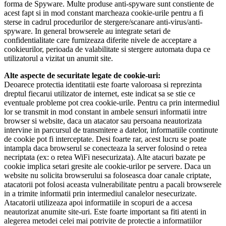
forma de Spyware. Multe produse anti-spyware sunt constiente de
acest fapt si in mod constant marcheaza cookie-urile pentru a fi
sterse in cadrul procedurilor de stergere/scanare anti-virus/anti-
spyware. In general browserele au integrate setari de
confidentialitate care furnizeaza diferite nivele de acceptare a
cookieurilor, perioada de valabilitate si stergere automata dupa ce
utilizatorul a vizitat un anumit site.
Alte aspecte de securitate legate de cookie-uri:
Deoarece protectia identitatii este foarte valoroasa si reprezinta
dreptul fiecarui utilizator de internet, este indicat sa se stie ce
eventuale probleme pot crea cookie-urile. Pentru ca prin intermediul
lor se transmit in mod constant in ambele sensuri informatii intre
browser si website, daca un atacator sau persoana neautorizata
intervine in parcursul de transmitere a datelor, informatiile continute
de cookie pot fi interceptate. Desi foarte rar, acest lucru se poate
intampla daca browserul se conecteaza la server folosind o retea
necriptata (ex: o retea WiFi nesecurizata). Alte atacuri bazate pe
cookie implica setari gresite ale cookie-urilor pe servere. Daca un
website nu solicita browserului sa foloseasca doar canale criptate,
atacatorii pot folosi aceasta vulnerabilitate pentru a pacali browserele
in a trimite informatii prin intermediul canalelor nesecurizate.
Atacatorii utilizeaza apoi informatiile in scopuri de a accesa
neautorizat anumite site-uri. Este foarte important sa fiti atenti in
alegerea metodei celei mai potrivite de protectie a informatiilor