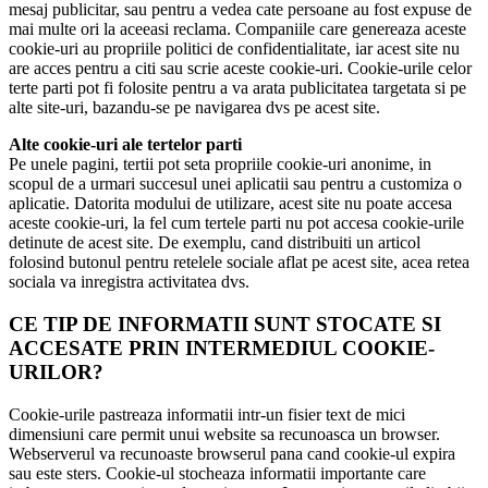
mesaj publicitar, sau pentru a vedea cate persoane au fost expuse de
mai multe ori la aceeasi reclama. Companiile care genereaza aceste
cookie-uri au propriile politici de confidentialitate, iar acest site nu
are acces pentru a citi sau scrie aceste cookie-uri. Cookie-urile celor
terte parti pot fi folosite pentru a va arata publicitatea targetata si pe
alte site-uri, bazandu-se pe navigarea dvs pe acest site.
Alte cookie-uri ale tertelor parti
Pe unele pagini, tertii pot seta propriile cookie-uri anonime, in
scopul de a urmari succesul unei aplicatii sau pentru a customiza o
aplicatie. Datorita modului de utilizare, acest site nu poate accesa
aceste cookie-uri, la fel cum tertele parti nu pot accesa cookie-urile
detinute de acest site. De exemplu, cand distribuiti un articol
folosind butonul pentru retelele sociale aflat pe acest site, acea retea
sociala va inregistra activitatea dvs.
CE TIP DE INFORMATII SUNT STOCATE SI
ACCESATE PRIN INTERMEDIUL COOKIE-
URILOR?
Cookie-urile pastreaza informatii intr-un fisier text de mici
dimensiuni care permit unui website sa recunoasca un browser.
Webserverul va recunoaste browserul pana cand cookie-ul expira
sau este sters. Cookie-ul stocheaza informatii importante care