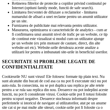
Retinerea filtrelor de protectie a copiilor privind continutul pe
Internet (optiuni family mode, functii de safe search).
Limitarea frecventei de difuzare a reclamelor - limitarea
numarului de afisari a unei reclame pentru un anumit utilizator
pe un site.
Furnizarea de publicitate mai relevanta pentru utilizator.
Masurarea, optimizarea si caracteristicile de analytics - cum ar
fi confirmarea unui anumit nivel de trafic pe un website, ce tip
de continut este vizualizat si modul cum un utilizator ajunge
pe un website (ex prin motoare de cautare, direct, din alte
website-uri etc). Website-urile deruleaza aceste analize a
utilizarii lor pentru a imbunatati site-urile in beneficiul userilor.
SECURITATE SI PROBLEME LEGATE DE
CONFIDENTIALITATE
Cookieurile NU sunt virusi! Ele folosesc formate tip plain text. Nu
sunt alcatuite din bucati de cod asa ca nu pot fi executate nici nu pot
auto-rula. In consecinta, nu se pot duplica sau replica pe alte retele
pentru a se rula sau replica din nou. Deoarece nu pot indeplini aceste
functii, nu pot fi considerate virusi. Cookie-urile pot fi totusi folosite
pentru scopuri negative. Deoarece stocheaza informatii despre
preferintele si istoricul de navigare al utilizatorilor, atat pe un anume
site cat si pe mai multe alte siteuri, cookie-urile pot fi folosite ca o