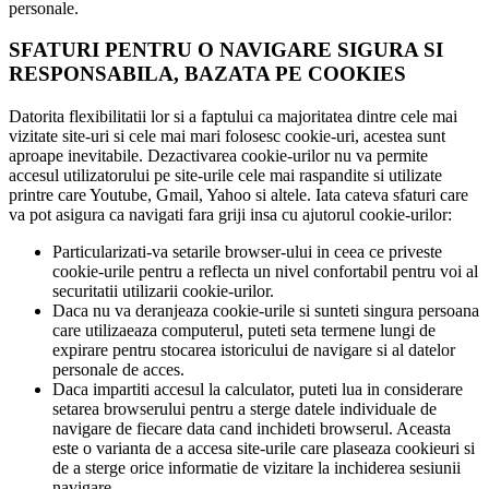
personale.
SFATURI PENTRU O NAVIGARE SIGURA SI
RESPONSABILA, BAZATA PE COOKIES
Datorita flexibilitatii lor si a faptului ca majoritatea dintre cele mai
vizitate site-uri si cele mai mari folosesc cookie-uri, acestea sunt
aproape inevitabile. Dezactivarea cookie-urilor nu va permite
accesul utilizatorului pe site-urile cele mai raspandite si utilizate
printre care Youtube, Gmail, Yahoo si altele. Iata cateva sfaturi care
va pot asigura ca navigati fara griji insa cu ajutorul cookie-urilor:
Particularizati-va setarile browser-ului in ceea ce priveste
cookie-urile pentru a reflecta un nivel confortabil pentru voi al
securitatii utilizarii cookie-urilor.
Daca nu va deranjeaza cookie-urile si sunteti singura persoana
care utilizaeaza computerul, puteti seta termene lungi de
expirare pentru stocarea istoricului de navigare si al datelor
personale de acces.
Daca impartiti accesul la calculator, puteti lua in considerare
setarea browserului pentru a sterge datele individuale de
navigare de fiecare data cand inchideti browserul. Aceasta
este o varianta de a accesa site-urile care plaseaza cookieuri si
de a sterge orice informatie de vizitare la inchiderea sesiunii
navigare.