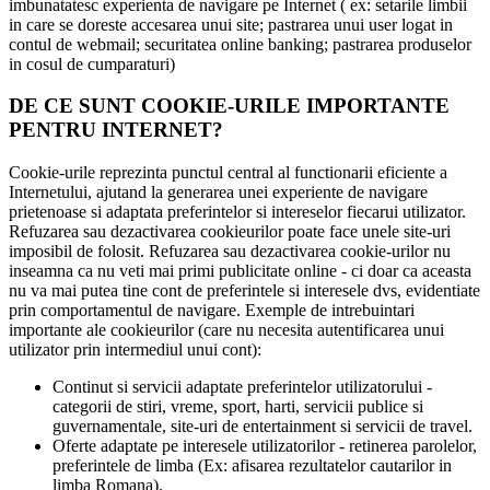
imbunatatesc experienta de navigare pe Internet ( ex: setarile limbii
in care se doreste accesarea unui site; pastrarea unui user logat in
contul de webmail; securitatea online banking; pastrarea produselor
in cosul de cumparaturi)
DE CE SUNT COOKIE-URILE IMPORTANTE
PENTRU INTERNET?
Cookie-urile reprezinta punctul central al functionarii eficiente a
Internetului, ajutand la generarea unei experiente de navigare
prietenoase si adaptata preferintelor si intereselor fiecarui utilizator.
Refuzarea sau dezactivarea cookieurilor poate face unele site-uri
imposibil de folosit. Refuzarea sau dezactivarea cookie-urilor nu
inseamna ca nu veti mai primi publicitate online - ci doar ca aceasta
nu va mai putea tine cont de preferintele si interesele dvs, evidentiate
prin comportamentul de navigare. Exemple de intrebuintari
importante ale cookieurilor (care nu necesita autentificarea unui
utilizator prin intermediul unui cont):
Continut si servicii adaptate preferintelor utilizatorului -
categorii de stiri, vreme, sport, harti, servicii publice si
guvernamentale, site-uri de entertainment si servicii de travel.
Oferte adaptate pe interesele utilizatorilor - retinerea parolelor,
preferintele de limba (Ex: afisarea rezultatelor cautarilor in
limba Romana).