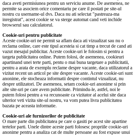
daca aveti permisiunea pentru un serviciu anume. De asemenea, ne
permite sa asociem orice comentariu pe care il postati pe site-ul
nostru cu username-ul dvs. Daca nu ati selectat "pastreaza-ma
inregistrat", acest cookie se va sterge automat cand veti inchide
browserul sau calculatorul.
Cookie-uri pentru publicitate
Aceste cookie-uri ne permit sa aflam daca ati vizualizat sau nu o
reclama online, care este tipul acesteia si cat timp a trecut de cand ati
vazut mesajul publicitar. Aceste cookie-uri le folosim si pentru a
targeta publicitatea online. Putem folosi, de asemenea, cookieuri
apartinand unei terte parti, pentu o mai buna targetare a publicitatii,
pentru a arata de exemplu reclame despre vacante, daca utilizatorul a
vizitat recent un articol pe site despre vacante. Aceste cookie-uri sunt
anonime, ele stocheaza informatii despre contintul vizualizat, nu
despre utilizatori. De asemenea, setam cookie-uri anonime si prin
alte site-uri pe care avem publicitate. Primindu-le, astfel, noi le
putem folosi pentru a va recunoaste ca vizitator al acelui site daca
ulterior veti vizita site-ul nostru, va vom putea livra publicitatea
bazata pe aceasta informatie.
Cookie-uri ale furnizorilor de publicitate
O mare parte din publicitatea pe care o gasiti pe acest site apartine
tertelor parti. Unele dintre aceste parti folosesc propriile cookie-uri
anonime pentru a analiza cat de multe persoane au fost expuse unui