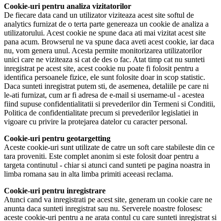
Cookie-uri pentru analiza vizitatorilor
De fiecare data cand un utilizator viziteaza acest site softul de
analytics furnizat de o terta parte genereaza un cookie de analiza a
utilizatorului. Acest cookie ne spune daca ati mai vizitat acest site
pana acum. Browserul ne va spune daca aveti acest cookie, iar daca
nu, vom genera unul. Acesta permite monitorizarea utilizatorilor
unici care ne viziteaza si cat de des o fac. Atat timp cat nu sunteti
inregistrat pe acest site, acest cookie nu poate fi folosit pentru a
identifica persoanele fizice, ele sunt folosite doar in scop statistic.
Daca sunteti inregistrat putem sti, de asemenea, detaliile pe care ni
le-ati furnizat, cum ar fi adresa de e-mail si username-ul - acestea
fiind supuse confidentialitatii si prevederilor din Termeni si Conditii,
Politica de confidentialitate precum si prevederilor legislatiei in
vigoare cu privire la protejarea datelor cu caracter personal.
Cookie-uri pentru geotargetting
Aceste cookie-uri sunt utilizate de catre un soft care stabileste din ce
tara proveniti. Este complet anonim si este folosit doar pentru a
targeta continutul - chiar si atunci cand sunteti pe pagina noastra in
limba romana sau in alta limba primiti aceeasi reclama.
Cookie-uri pentru inregistrare
Atunci cand va inregistrati pe acest site, generam un cookie care ne
anunta daca sunteti inregistrat sau nu. Serverele noastre folosesc
aceste cookie-uri pentru a ne arata contul cu care sunteti inregistrat si