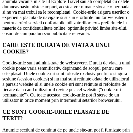
anumita vacanta in site-ul Explore Travel sau ati completat cu datele
dumneavoastra niste campuri, acestea vor ramane stocate o perioada
si nu va mai trebui sa le recompletati. Cookie-urile asigura userilor o
experienta placuta de navigare si sustin eforturile multor websiteuri
pentru a oferi servicii confortabile utilizatorillor: ex - preferintele in
materie de confidentialitate online, optiunile privind limba site-ului,
cosuri de cumparaturi sau publicitate relevanta.
CARE ESTE DURATA DE VIATA A UNUI
COOKIE?
Cookie-urile sunt administrate de webservere. Durata de viata a unui
cookie poate varia semnificativ, depinzand de scopul pentru care
este plasat. Unele cookie-uri sunt folosite exclusiv pentru o singura
sesiune (session cookies) si nu mai sunt retinute odata de utilizatorul
a parasit website-ul si unele cookie-uri sunt retinute si refolosite de
fiecare data cand utilizatorul revine pe acel website ("cookie-uri
permanente"). Cu toate acestea, cookie-urile pot fi sterse de un
utilizator in orice moment prin intermediul setarilor browserului.
CE SUNT COOKIE-URILE PLASATE DE
TERTI?
Anumite sectiuni de continut de pe unele site-uri pot fi furnizate prin