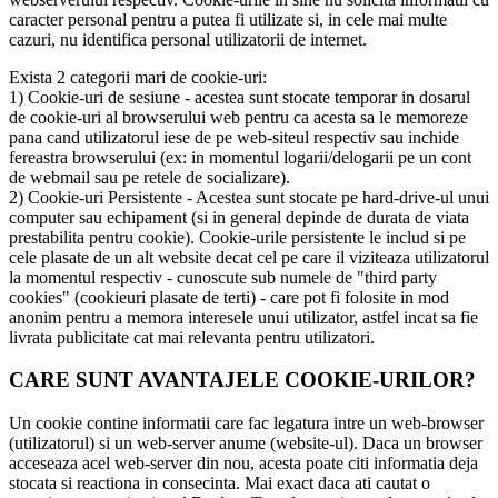
caracter personal pentru a putea fi utilizate si, in cele mai multe
cazuri, nu identifica personal utilizatorii de internet.
Exista 2 categorii mari de cookie-uri:
1) Cookie-uri de sesiune - acestea sunt stocate temporar in dosarul
de cookie-uri al browserului web pentru ca acesta sa le memoreze
pana cand utilizatorul iese de pe web-siteul respectiv sau inchide
fereastra browserului (ex: in momentul logarii/delogarii pe un cont
de webmail sau pe retele de socializare).
2) Cookie-uri Persistente - Acestea sunt stocate pe hard-drive-ul unui
computer sau echipament (si in general depinde de durata de viata
prestabilita pentru cookie). Cookie-urile persistente le includ si pe
cele plasate de un alt website decat cel pe care il viziteaza utilizatorul
la momentul respectiv - cunoscute sub numele de "third party
cookies" (cookieuri plasate de terti) - care pot fi folosite in mod
anonim pentru a memora interesele unui utilizator, astfel incat sa fie
livrata publicitate cat mai relevanta pentru utilizatori.
CARE SUNT AVANTAJELE COOKIE-URILOR?
Un cookie contine informatii care fac legatura intre un web-browser
(utilizatorul) si un web-server anume (website-ul). Daca un browser
acceseaza acel web-server din nou, acesta poate citi informatia deja
stocata si reactiona in consecinta. Mai exact daca ati cautat o