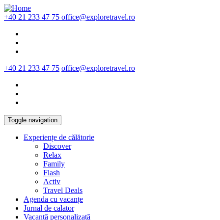
Skip to main content
+40 21 233 47 75
office@exploretravel.ro
+40 21 233 47 75
office@exploretravel.ro
Toggle navigation
Experiențe de călătorie
Discover
Relax
Family
Flash
Activ
Travel Deals
Agenda cu vacanțe
Jurnal de calator
Vacanță personalizată