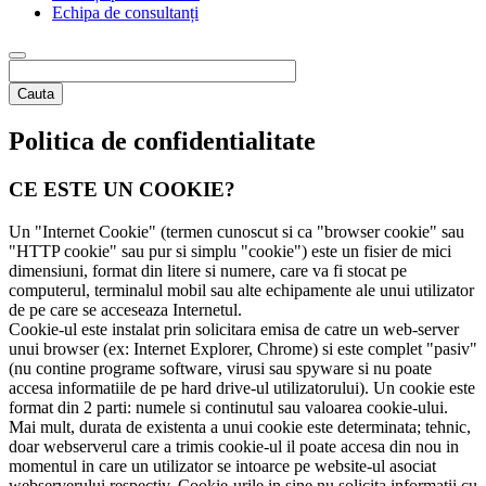
Echipa de consultanți
Cauta
Politica de confidentialitate
CE ESTE UN COOKIE?
Un "Internet Cookie" (termen cunoscut si ca "browser cookie" sau
"HTTP cookie" sau pur si simplu "cookie") este un fisier de mici
dimensiuni, format din litere si numere, care va fi stocat pe
computerul, terminalul mobil sau alte echipamente ale unui utilizator
de pe care se acceseaza Internetul.
Cookie-ul este instalat prin solicitara emisa de catre un web-server
unui browser (ex: Internet Explorer, Chrome) si este complet "pasiv"
(nu contine programe software, virusi sau spyware si nu poate
accesa informatiile de pe hard drive-ul utilizatorului). Un cookie este
format din 2 parti: numele si continutul sau valoarea cookie-ului.
Mai mult, durata de existenta a unui cookie este determinata; tehnic,
doar webserverul care a trimis cookie-ul il poate accesa din nou in
momentul in care un utilizator se intoarce pe website-ul asociat
webserverului respectiv. Cookie-urile in sine nu solicita informatii cu